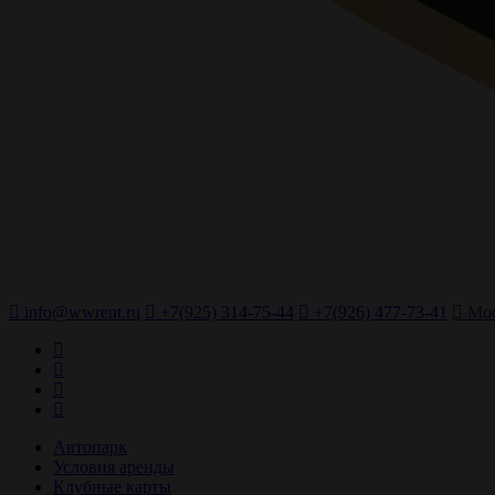
info@wwrent.ru
+7(925) 314-75-44
+7(926) 477-73-41
Мос
Автопарк
Условия аренды
Клубные карты