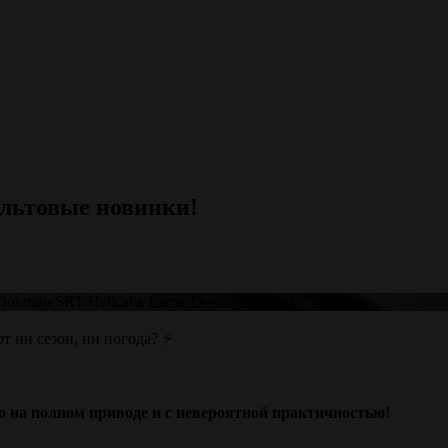
ультовые новинки!
rango SRT Hellcat в цвете Destroyer Gray!
 ни сезон, ни погода? ⚡️
но на полном приводе и с невероятной практичностью!