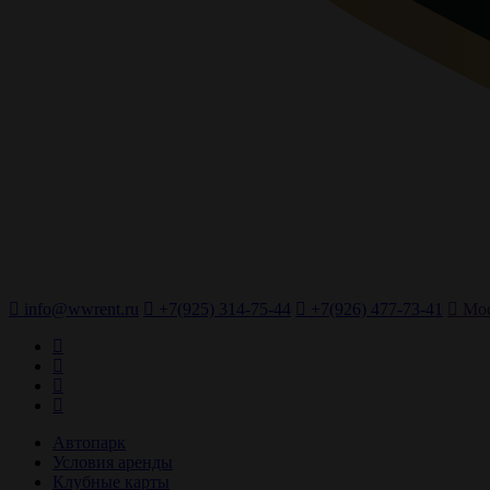
info@wwrent.ru
+7(925) 314-75-44
+7(926) 477-73-41
Мос
Автопарк
Условия аренды
Клубные карты