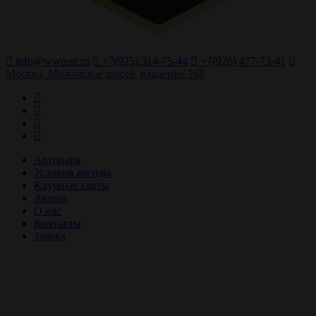
info@wwrent.ru
+7(925) 314-75-44
+7(926) 477-73-41
Москва, Можайское шоссе, владение 168
Автопарк
Условия аренды
Клубные карты
Акции
О нас
Контакты
Заявка