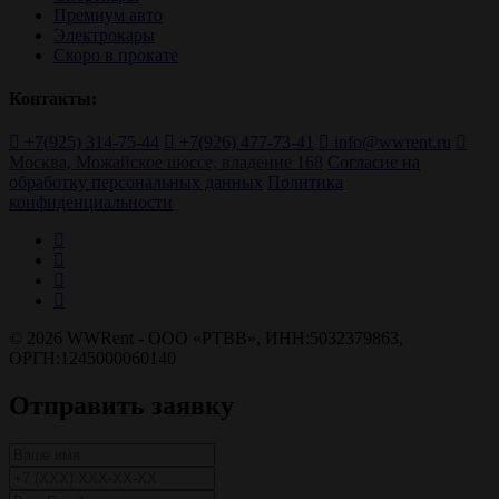
Премиум авто
Электрокары
Скоро в прокате
Контакты:
+7(925) 314-75-44
+7(926) 477-73-41
info@wwrent.ru
Москва, Можайское шоссе, владение 168
Согласие на
обработку персональных данных
Политика
конфиденциальности
© 2026 WWRent - ОOO «РТВВ», ИНН:5032379863,
ОРГН:1245000060140
Отправить заявку