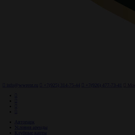
info@wwrent.ru
+7(925) 314-75-44
+7(926) 477-73-41
Мос
Автопарк
Условия аренды
Клубные карты