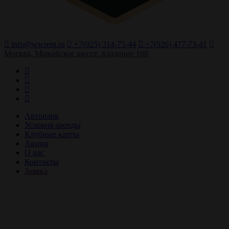
info@wwrent.ru
+7(925) 314-75-44
+7(926) 477-73-41
Москва, Можайское шоссе, владение 168
Автопарк
Условия аренды
Клубные карты
Акции
О нас
Контакты
Заявка