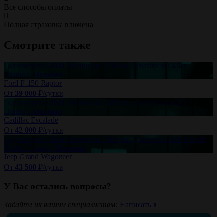
Все способы оплаты
Полная страховка влючена
Смотрите также
Год выпуска:
2024
Мощность:
450 л.с.
Двигатель:
3.5 л
Привод:
Полный
Ford F-150 Raptor
От
39 000
₽/сутки
Год выпуска:
2023
Мощность:
420 л.с.
Двигатель:
6.2 л
Привод:
Полный
Cadillac Escalade
От
42 000
₽/сутки
Год выпуска:
2023
Мощность:
510 л.с.
Двигатель:
3.0 л Twin
Turbo
Привод:
Полный
Jeep Grand Wagoneer
От
43 500
₽/сутки
У Вас остались вопросы?
Задайте их нашим специалистам:
Написать в