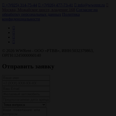
+7(925) 314-75-44
+7(926) 477-73-41
info@wwrent.ru
Москва, Можайское шоссе, владение 168
Согласие на
обработку персональных данных
Политика
конфиденциальности
© 2026 WWRent - ОOO «РТВВ», ИНН:5032379863,
ОРГН:1245000060140
Отправить заявку