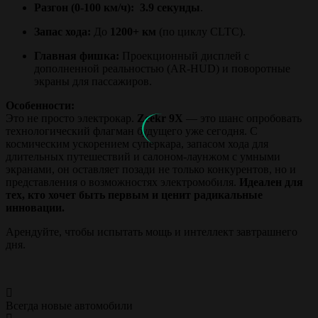
Разгон (0-100 км/ч):
3.9 секунды
.
Запас хода:
До
1200+ км
(по циклу CLTC).
Главная фишка:
Проекционный дисплей с
дополненной реальностью (AR-HUD) и поворотные
экраны для пассажиров.
Особенности:
Это не просто электрокар.
Zeekr 9X
— это шанс опробовать
технологический флагман будущего уже сегодня. С
космическим ускорением суперкара, запасом хода для
длительных путешествий и салоном-лаунжом с умными
экранами, он оставляет позади не только конкурентов, но и
представления о возможностях электромобиля.
Идеален для
тех, кто хочет быть первым и ценит радикальные
инновации.
Арендуйте, чтобы испытать мощь и интеллект завтрашнего
дня.
Всегда новые автомобили