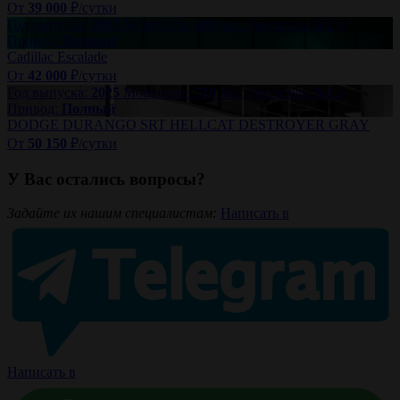
От
39 000
₽/сутки
Год выпуска:
2023
Мощность:
420 л.с.
Двигатель:
6.2 л
Привод:
Полный
Cadillac Escalade
От
42 000
₽/сутки
Год выпуска:
2025
Мощность:
710 л.с.
Двигатель:
6.2 л
Привод:
Полный
DODGE DURANGO SRT HELLCAT DESTROYER GRAY
От
50 150
₽/сутки
У Вас остались вопросы?
Задайте их нашим специалистам:
Написать в
Написать в