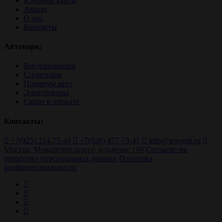
Клубные карты
Акции
О нас
Контакты
Автопарк:
Внедорожники
Спорткары
Премиум авто
Электрокары
Скоро в прокате
Контакты:
+7(925) 314-75-44
+7(926) 477-73-41
info@wwrent.ru
Москва, Можайское шоссе, владение 168
Согласие на
обработку персональных данных
Политика
конфиденциальности