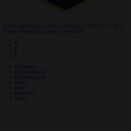
info@wwrent.ru
+7(925) 314-75-44
+7(926) 477-73-41
Москва, Можайское шоссе, владение 168
Автопарк
Условия аренды
Клубные карты
Акции
О нас
Контакты
Заявка