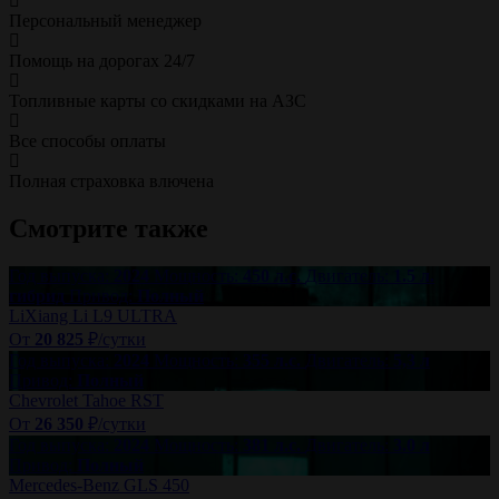
Персональный менеджер
Помощь на дорогах 24/7
Топливные карты со скидками на АЗС
Все способы оплаты
Полная страховка влючена
Смотрите также
Год выпуска:
2024
Мощность:
450 л.с.
Двигатель:
1.5 л.
гибрид
Привод:
Полный
LiXiang Li L9 ULTRA
От
20 825
₽/сутки
Год выпуска:
2024
Мощность:
355 л.с.
Двигатель:
5,3 л
Привод:
Полный
Chevrolet Tahoe RST
От
26 350
₽/сутки
Год выпуска:
2024
Мощность:
381 л.с.
Двигатель:
3.0 л
Привод:
Полный
Mercedes-Benz GLS 450